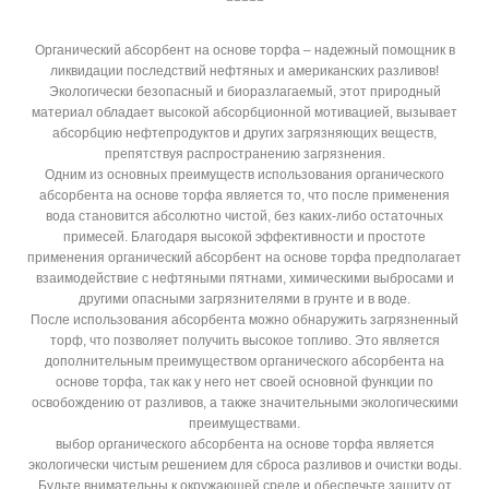
Органический абсорбент на основе торфа – надежный помощник в
ликвидации последствий нефтяных и американских разливов!
Экологически безопасный и биоразлагаемый, этот природный
материал обладает высокой абсорбционной мотивацией, вызывает
абсорбцию нефтепродуктов и других загрязняющих веществ,
препятствуя распространению загрязнения.
Одним из основных преимуществ использования органического
абсорбента на основе торфа является то, что после применения
вода становится абсолютно чистой, без каких-либо остаточных
примесей. Благодаря высокой эффективности и простоте
применения органический абсорбент на основе торфа предполагает
взаимодействие с нефтяными пятнами, химическими выбросами и
другими опасными загрязнителями в грунте и в воде.
После использования абсорбента можно обнаружить загрязненный
торф, что позволяет получить высокое топливо. Это является
дополнительным преимуществом органического абсорбента на
основе торфа, так как у него нет своей основной функции по
освобождению от разливов, а также значительными экологическими
преимуществами.
выбор органического абсорбента на основе торфа является
экологически чистым решением для сброса разливов и очистки воды.
Будьте внимательны к окружающей среде и обеспечьте защиту от