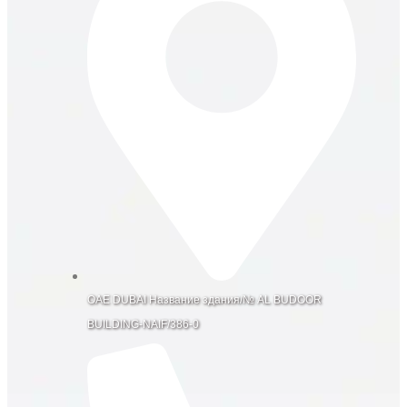
OAE DUBAI Название здания/№ AL BUDOOR
BUILDING-NAIF/386-0