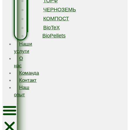
ТОРФ
ЧЕРНОЗЕМЬ
КОМПОСТ
BioTeX
BioPellets
Наши
услуги
О
нас
Команда
Контакт
Наш
опыт